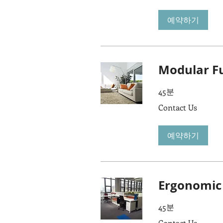
예약하기
Modular Fu
45분
Contact
Contact Us
Us
예약하기
Ergonomic 
45분
Contact
Contact Us