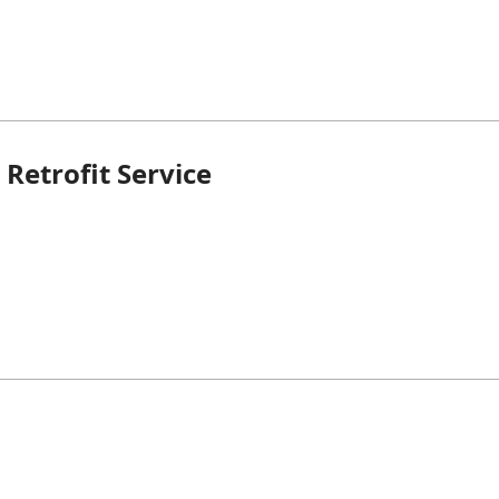
 Retrofit Service
인체공학적 좌
콘택트 렌
라운지 의자
즈